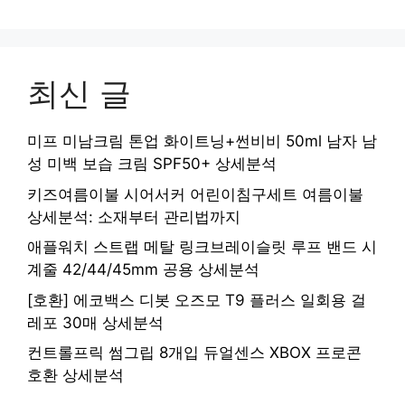
최신 글
미프 미남크림 톤업 화이트닝+썬비비 50ml 남자 남
성 미백 보습 크림 SPF50+ 상세분석
키즈여름이불 시어서커 어린이침구세트 여름이불
상세분석: 소재부터 관리법까지
애플워치 스트랩 메탈 링크브레이슬릿 루프 밴드 시
계줄 42/44/45mm 공용 상세분석
[호환] 에코백스 디봇 오즈모 T9 플러스 일회용 걸
레포 30매 상세분석
컨트롤프릭 썸그립 8개입 듀얼센스 XBOX 프로콘
호환 상세분석