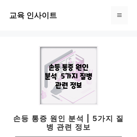
컨
텐
교육 인사이트
메
츠
로
뉴
건
너
뛰
기
손등 통증 원인 분석 | 5가지 질
병 관련 정보