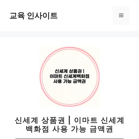
컨
텐
교육 인사이트
메
츠
로
뉴
건
너
뛰
기
신세계 상품권 | 이마트 신세계
백화점 사용 가능 금액권