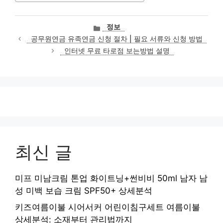
카
정보
테
공무원연금 유족연금 신청 절차 | 필요 서류와 신청 방법
고
인터넷 무료 타로점 보는방법 설명
리
최신 글
미프 미남크림 톤업 화이트닝+썬비비 50ml 남자 남
성 미백 보습 크림 SPF50+ 상세분석
키즈여름이불 시어서커 어린이침구세트 여름이불
상세분석: 소재부터 관리법까지