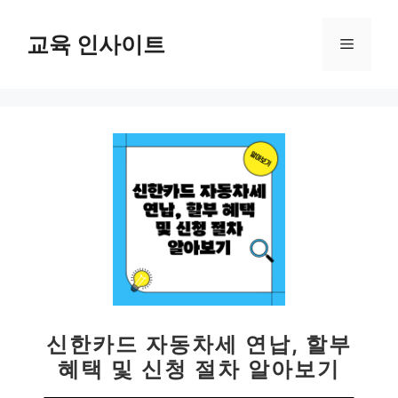
컨
텐
교육 인사이트
메
츠
로
뉴
건
너
뛰
기
신한카드 자동차세 연납, 할부
혜택 및 신청 절차 알아보기