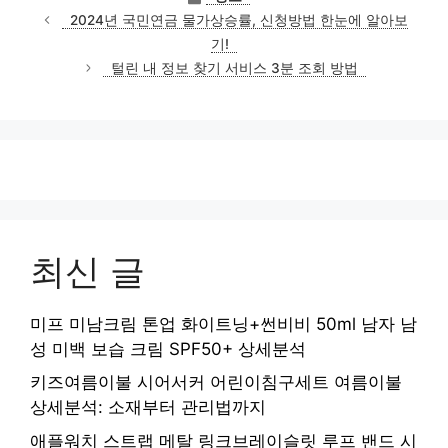
테
2024년 국민연금 물가상승률, 신청방법 한눈에 알아보
고
기!
리
털린 내 정보 찾기 서비스 3분 조회 방법
최신 글
미프 미남크림 톤업 화이트닝+썬비비 50ml 남자 남
성 미백 보습 크림 SPF50+ 상세분석
키즈여름이불 시어서커 어린이침구세트 여름이불
상세분석: 소재부터 관리법까지
애플워치 스트랩 메탈 링크브레이슬릿 루프 밴드 시