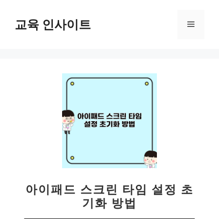
컨
텐
교육 인사이트
메
츠
로
뉴
건
너
뛰
기
아이패드 스크린 타임 설정 초
기화 방법