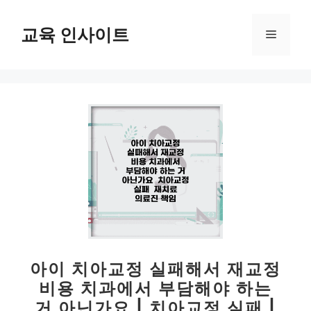
컨
텐
교육 인사이트
메
츠
로
뉴
건
너
뛰
기
아이 치아교정 실패해서 재교정
비용 치과에서 부담해야 하는
거 아닌가요 | 치아교정 실패 |