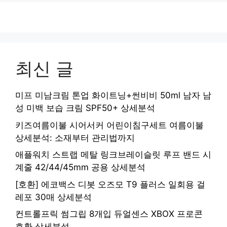
최신 글
미프 미남크림 톤업 화이트닝+썬비비 50ml 남자 남
성 미백 보습 크림 SPF50+ 상세분석
키즈여름이불 시어서커 어린이침구세트 여름이불
상세분석: 소재부터 관리법까지
애플워치 스트랩 메탈 링크브레이슬릿 루프 밴드 시
계줄 42/44/45mm 공용 상세분석
[호환] 에코백스 디봇 오즈모 T9 플러스 일회용 걸
레포 30매 상세분석
컨트롤프릭 썸그립 8개입 듀얼센스 XBOX 프로콘
호환 상세분석