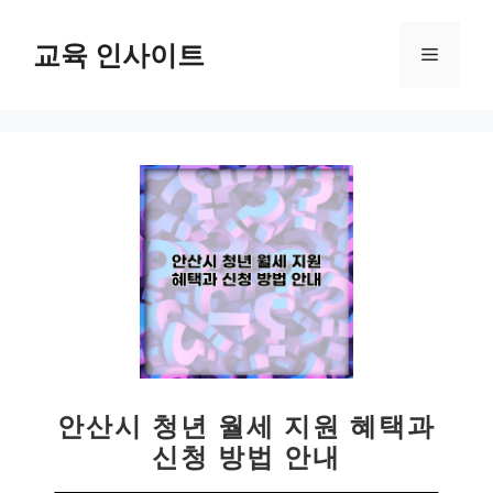
컨
텐
교육 인사이트
메
츠
로
뉴
건
너
뛰
기
안산시 청년 월세 지원 혜택과
신청 방법 안내