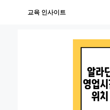
컨
텐
교육 인사이트
츠
로
건
너
뛰
기