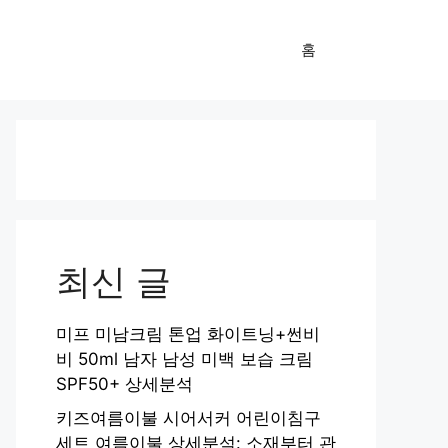
홈
최신 글
미프 미남크림 톤업 화이트닝+썬비
비 50ml 남자 남성 미백 보습 크림
SPF50+ 상세분석
키즈여름이불 시어서커 어린이침구
세트 여름이불 상세분석: 소재부터 관