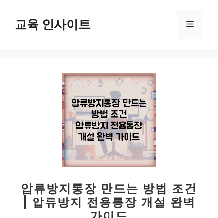
컨
텐
교육 인사이트
메
츠
로
뉴
건
너
뛰
기
압류방지통장 만드는 방법 조건
| 압류방지 전용통장 개설 완벽
가이드