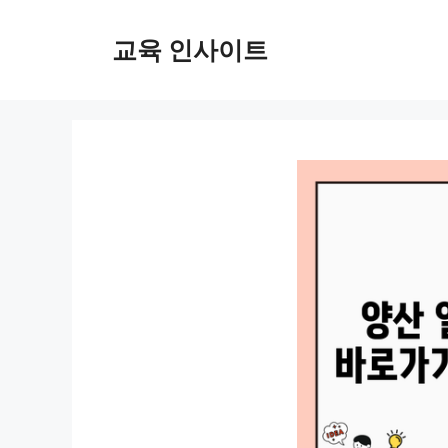
컨
텐
교육 인사이트
츠
로
건
너
뛰
기