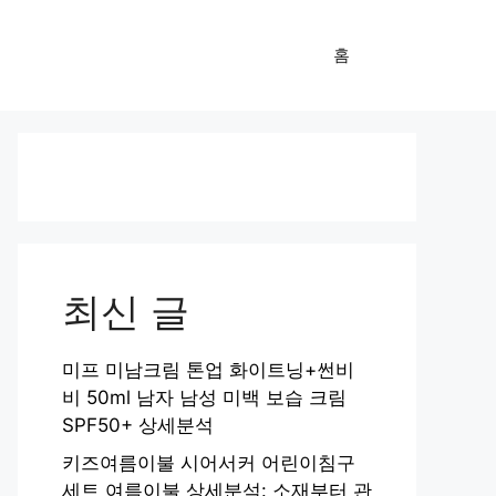
홈
최신 글
미프 미남크림 톤업 화이트닝+썬비
비 50ml 남자 남성 미백 보습 크림
SPF50+ 상세분석
키즈여름이불 시어서커 어린이침구
세트 여름이불 상세분석: 소재부터 관