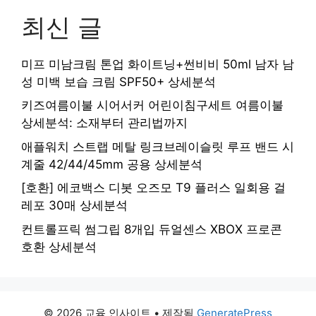
최신 글
미프 미남크림 톤업 화이트닝+썬비비 50ml 남자 남
성 미백 보습 크림 SPF50+ 상세분석
키즈여름이불 시어서커 어린이침구세트 여름이불
상세분석: 소재부터 관리법까지
애플워치 스트랩 메탈 링크브레이슬릿 루프 밴드 시
계줄 42/44/45mm 공용 상세분석
[호환] 에코백스 디봇 오즈모 T9 플러스 일회용 걸
레포 30매 상세분석
컨트롤프릭 썸그립 8개입 듀얼센스 XBOX 프로콘
호환 상세분석
© 2026 교육 인사이트
• 제작됨
GeneratePress