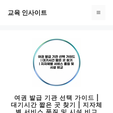
컨
텐
교육 인사이트
메
츠
로
뉴
건
너
뛰
기
여권 발급 기관 선택 가이드 |
대기시간 짧은 곳 찾기 | 지자체
별 서비스 품질 및 시설 비교