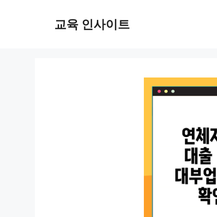
컨
텐
교육 인사이트
츠
로
건
너
뛰
기