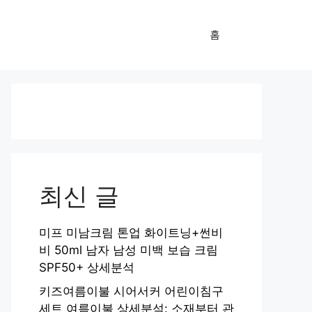
홈
최신 글
미프 미남크림 톤업 화이트닝+썬비
비 50ml 남자 남성 미백 보습 크림
SPF50+ 상세분석
키즈여름이불 시어서커 어린이침구
세트 여름이불 상세분석: 소재부터 관