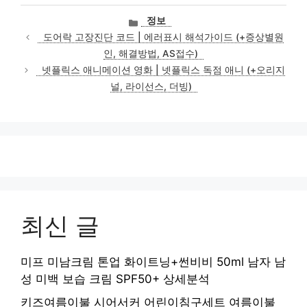
카
정보
테
도어락 고장진단 코드 | 에러표시 해석가이드 (+증상별원
고
인, 해결방법, AS접수)
리
넷플릭스 애니메이션 영화 | 넷플릭스 독점 애니 (+오리지
널, 라이선스, 더빙)
최신 글
미프 미남크림 톤업 화이트닝+썬비비 50ml 남자 남
성 미백 보습 크림 SPF50+ 상세분석
키즈여름이불 시어서커 어린이침구세트 여름이불