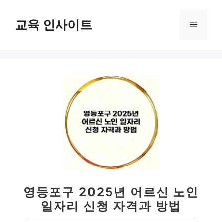
컨
텐
교육 인사이트
메
츠
로
뉴
건
너
뛰
기
영등포구 2025년 어르신 노인
일자리 신청 자격과 방법