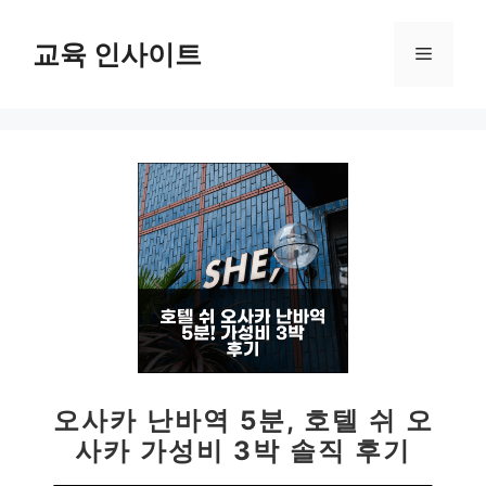
컨
텐
교육 인사이트
메
츠
로
뉴
건
너
뛰
기
오사카 난바역 5분, 호텔 쉬 오
사카 가성비 3박 솔직 후기