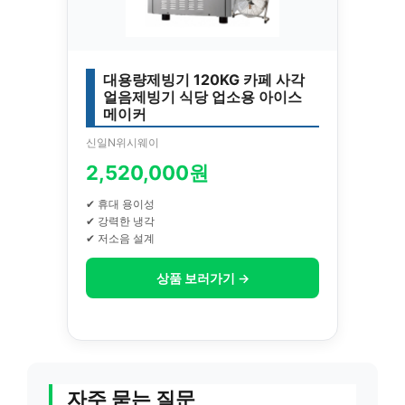
대용량제빙기 120KG 카페 사각
얼음제빙기 식당 업소용 아이스
메이커
신일N위시웨이
2,520,000원
✔ 휴대 용이성
✔ 강력한 냉각
✔ 저소음 설계
상품 보러가기 →
자주 묻는 질문