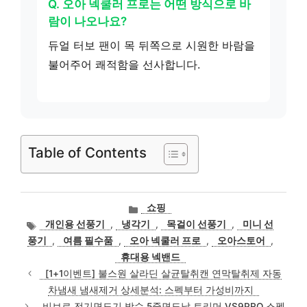
Q. 오아 넥쿨러 프로는 어떤 방식으로 바
람이 나오나요?
듀얼 터보 팬이 목 뒤쪽으로 시원한 바람을
불어주어 쾌적함을 선사합니다.
Table of Contents
카
쇼핑
테
태
개인용 선풍기
,
냉각기
,
목걸이 선풍기
,
미니 선
고
그
풍기
,
여름 필수품
,
오아 넥쿨러 프로
,
오아스토어
,
리
휴대용 넥밴드
[1+1이벤트] 불스원 살라딘 살균탈취캔 연막탈취제 자동
차냄새 냄새제거 상세분석: 스펙부터 가성비까지
비브르 전기면도기 방수 5중면도날 트리머 VS9PRO 스펙