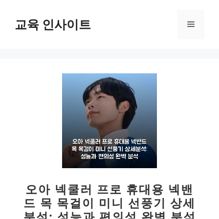
컨
텐
교육 인사이트
메
츠
로
뉴
건
너
뛰
기
오아 넥쿨러 프로 휴대용 넥밴
드 목 목걸이 미니 선풍기 상세
분석: 성능과 편의성 완벽 분석