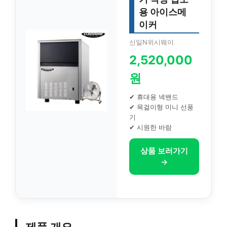
용 아이스메
이커
신일N위시웨이
2,520,000
원
✔ 휴대용 넥밴드
✔ 목걸이형 미니 선풍
기
✔ 시원한 바람
상품 보러가기
→
제품 개요