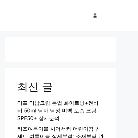
홈
최신 글
미프 미남크림 톤업 화이트닝+썬비
비 50ml 남자 남성 미백 보습 크림
SPF50+ 상세분석
키즈여름이불 시어서커 어린이침구
세트 여름이불 상세분석: 소재부터 관