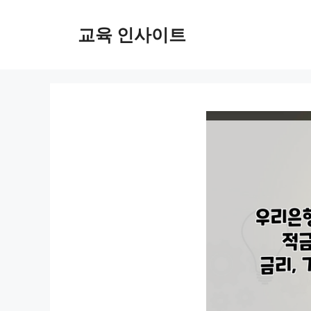
컨
텐
교육 인사이트
츠
로
건
너
뛰
기