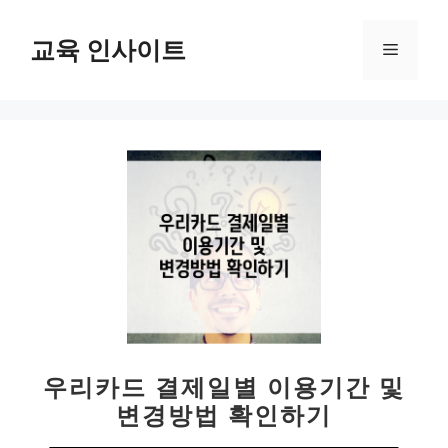
컨
텐
교육 인사이트
메
츠
로
뉴
건
너
뛰
기
우리카드 결제일별 이용기간 및
변경방법 확인하기