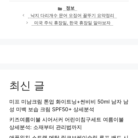
카
정보
테
낙지 다리개수 문어 오징어 꼴뚜기 요약정리
고
미국 주식 휴장일, 한국 휴장일 알아보자
리
최신 글
미프 미남크림 톤업 화이트닝+썬비비 50ml 남자 남
성 미백 보습 크림 SPF50+ 상세분석
키즈여름이불 시어서커 어린이침구세트 여름이불
상세분석: 소재부터 관리법까지
애플워치 스트랩 메탈 링크브레이슬릿 루프 밴드 시