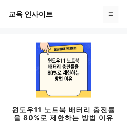
컨
텐
교육 인사이트
메
츠
로
뉴
건
너
뛰
기
윈도우11 노트북 배터리 충전률
을 80%로 제한하는 방법 이유