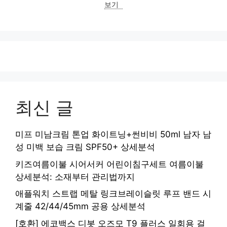
보기
최신 글
미프 미남크림 톤업 화이트닝+썬비비 50ml 남자 남
성 미백 보습 크림 SPF50+ 상세분석
키즈여름이불 시어서커 어린이침구세트 여름이불
상세분석: 소재부터 관리법까지
애플워치 스트랩 메탈 링크브레이슬릿 루프 밴드 시
계줄 42/44/45mm 공용 상세분석
[호환] 에코백스 디봇 오즈모 T9 플러스 일회용 걸