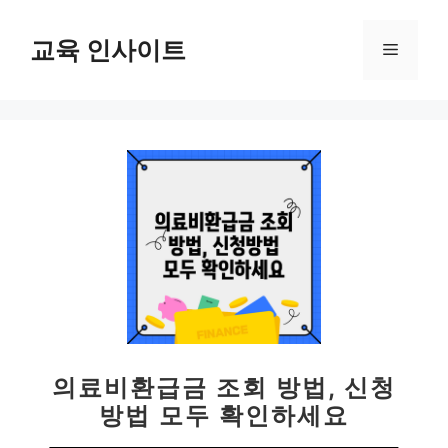
컨
텐
교육 인사이트
메
츠
로
뉴
건
너
뛰
기
의료비환급금 조회 방법, 신청
방법 모두 확인하세요