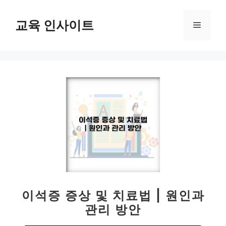
컨
텐
교육 인사이트
메
츠
로
뉴
건
너
뛰
기
이석증 증상 및 치료법 | 원인과
관리 방안