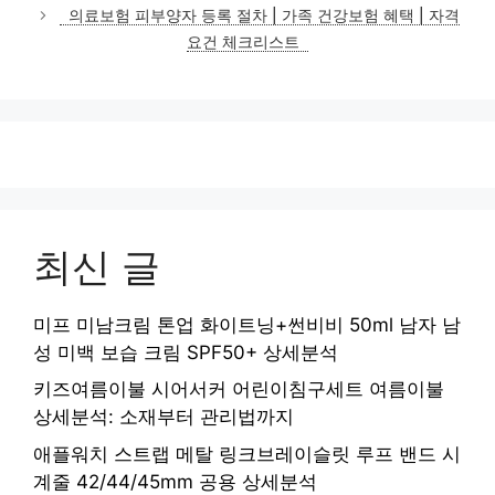
고
의료보험 피부양자 등록 절차 | 가족 건강보험 혜택 | 자격
리
요건 체크리스트
최신 글
미프 미남크림 톤업 화이트닝+썬비비 50ml 남자 남
성 미백 보습 크림 SPF50+ 상세분석
키즈여름이불 시어서커 어린이침구세트 여름이불
상세분석: 소재부터 관리법까지
애플워치 스트랩 메탈 링크브레이슬릿 루프 밴드 시
계줄 42/44/45mm 공용 상세분석