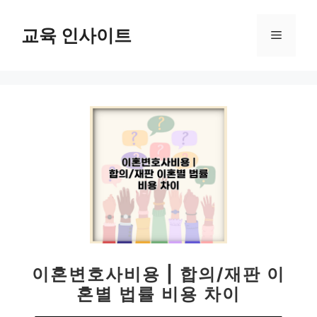
컨
텐
교육 인사이트
메
츠
로
뉴
건
너
뛰
기
이혼변호사비용 | 합의/재판 이
혼별 법률 비용 차이