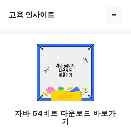
컨
텐
교육 인사이트
메
츠
로
뉴
건
너
뛰
기
자바 64비트 다운로드 바로가
기