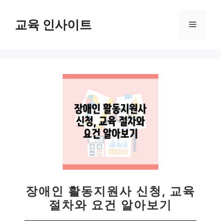
컨
텐
교육 인사이트
메
츠
로
뉴
건
너
뛰
기
장애인 활동지원사 신청, 교육
절차와 요건 알아보기