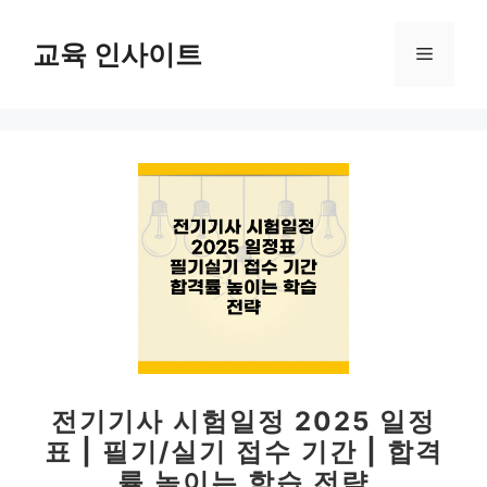
컨
텐
교육 인사이트
메
츠
로
뉴
건
너
뛰
기
전기기사 시험일정 2025 일정
표 | 필기/실기 접수 기간 | 합격
률 높이는 학습 전략