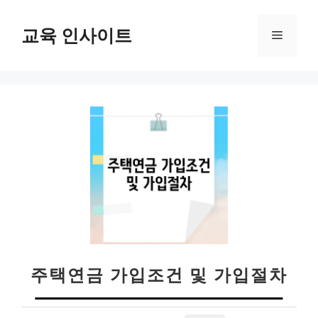
컨
텐
교육 인사이트
메
츠
로
뉴
건
너
뛰
기
주택연금 가입조건 및 가입절차