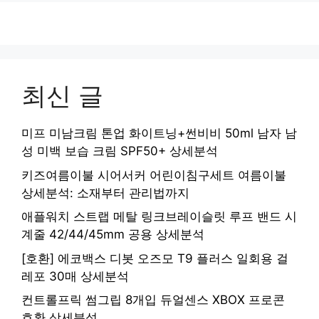
최신 글
미프 미남크림 톤업 화이트닝+썬비비 50ml 남자 남
성 미백 보습 크림 SPF50+ 상세분석
키즈여름이불 시어서커 어린이침구세트 여름이불
상세분석: 소재부터 관리법까지
애플워치 스트랩 메탈 링크브레이슬릿 루프 밴드 시
계줄 42/44/45mm 공용 상세분석
[호환] 에코백스 디봇 오즈모 T9 플러스 일회용 걸
레포 30매 상세분석
컨트롤프릭 썸그립 8개입 듀얼센스 XBOX 프로콘
호환 상세분석