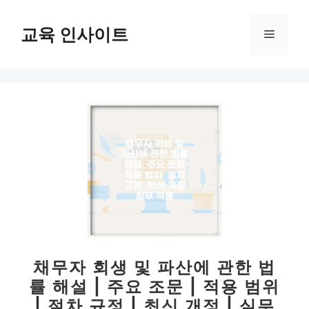
컨
텐
교육 인사이트
메
츠
로
뉴
건
너
뛰
기
채무자 회생 및 파산에 관한 법
률 해설 | 주요 조문 | 적용 범위
| 절차 규정 | 최신 개정 | 실무