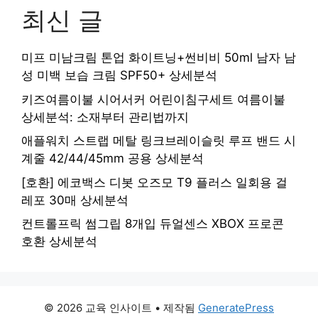
최신 글
미프 미남크림 톤업 화이트닝+썬비비 50ml 남자 남
성 미백 보습 크림 SPF50+ 상세분석
키즈여름이불 시어서커 어린이침구세트 여름이불
상세분석: 소재부터 관리법까지
애플워치 스트랩 메탈 링크브레이슬릿 루프 밴드 시
계줄 42/44/45mm 공용 상세분석
[호환] 에코백스 디봇 오즈모 T9 플러스 일회용 걸
레포 30매 상세분석
컨트롤프릭 썸그립 8개입 듀얼센스 XBOX 프로콘
호환 상세분석
© 2026 교육 인사이트
• 제작됨
GeneratePress