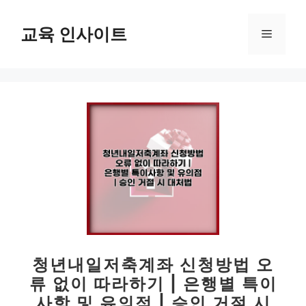
컨
텐
교육 인사이트
메
츠
로
뉴
건
너
뛰
기
청년내일저축계좌 신청방법 오
류 없이 따라하기 | 은행별 특이
사항 및 유의점 | 승인 거절 시