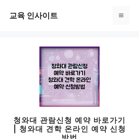
컨
텐
교육 인사이트
메
츠
로
뉴
건
너
뛰
기
청와대 관람신청 예약 바로가기
| 청와대 견학 온라인 예약 신청
방법