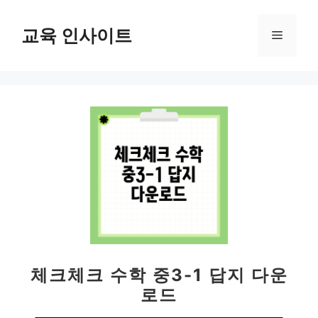
컨
텐
교육 인사이트
메
츠
로
뉴
건
너
뛰
기
체크체크 수학 중3-1 답지 다운
로드