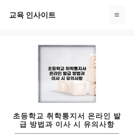
컨
텐
교육 인사이트
메
츠
로
뉴
건
너
뛰
기
초등학교 취학통지서 온라인 발
급 방법과 이사 시 유의사항