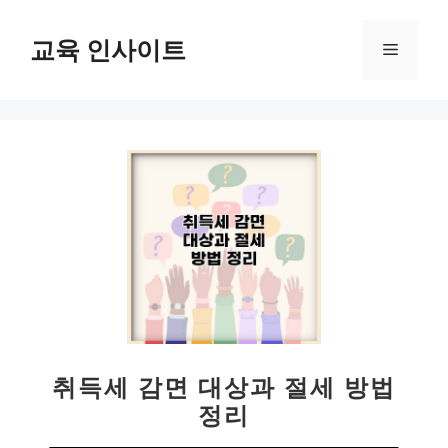
컨
텐
교육 인사이트
메
츠
로
뉴
건
너
뛰
기
취득세 감면 대상과 절세 방법
정리