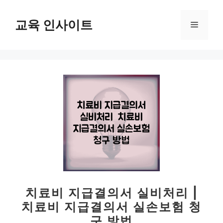
컨
텐
교육 인사이트
메
츠
로
뉴
건
너
뛰
기
치료비 지급결의서 실비처리 |
치료비 지급결의서 실손보험 청
구 방법