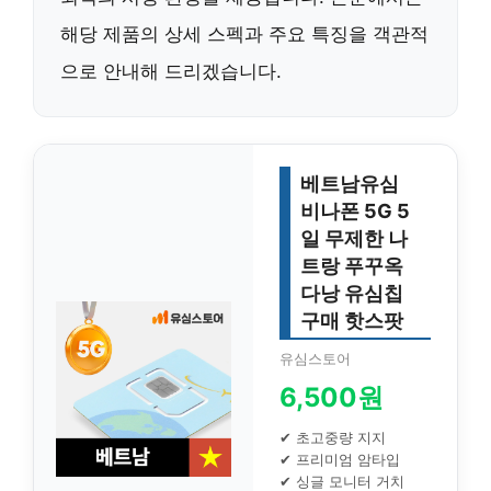
해당 제품의 상세 스펙과 주요 특징을 객관적
으로 안내해 드리겠습니다.
베트남유심
비나폰 5G 5
일 무제한 나
트랑 푸꾸옥
다낭 유심칩
구매 핫스팟
유심스토어
6,500원
✔ 초고중량 지지
✔ 프리미엄 암타입
✔ 싱글 모니터 거치