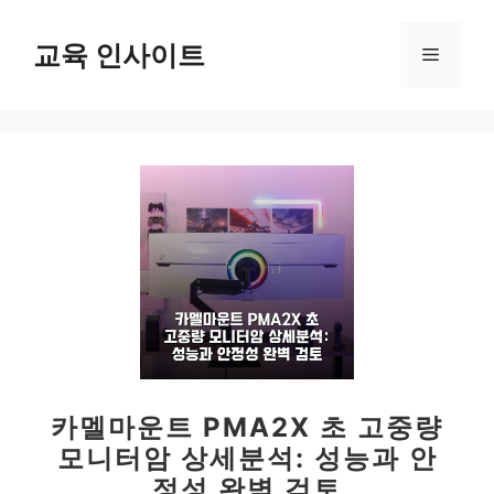
컨
텐
교육 인사이트
메
츠
로
뉴
건
너
뛰
기
카멜마운트 PMA2X 초 고중량
모니터암 상세분석: 성능과 안
정성 완벽 검토