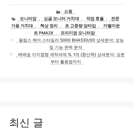
카
쇼핑
테
태
모니터암
,
싱글 모니터 거치대
,
작업 효율
,
전문
고
그
가용 거치대
,
책상 정리
,
초 고중량 암타입
,
카멜마운
리
트 PMA2X
,
프리미엄 모니터암
필립스 헤어 스타일러 5000 BHA530/00 상세분석: 성능
및 기능 완벽 분석
베베숲 이지캡형 세탁세제 1L 1개 (향선택) 상세분석: 성분
부터 활용법까지
최신 글