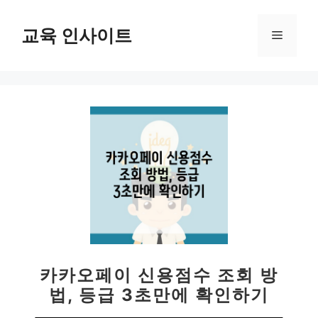
컨
텐
교육 인사이트
메
츠
로
뉴
건
너
뛰
기
카카오페이 신용점수 조회 방
법, 등급 3초만에 확인하기