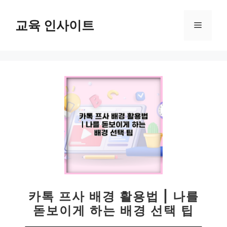
컨
텐
교육 인사이트
메
츠
로
뉴
건
너
뛰
기
카톡 프사 배경 활용법 | 나를
돋보이게 하는 배경 선택 팁