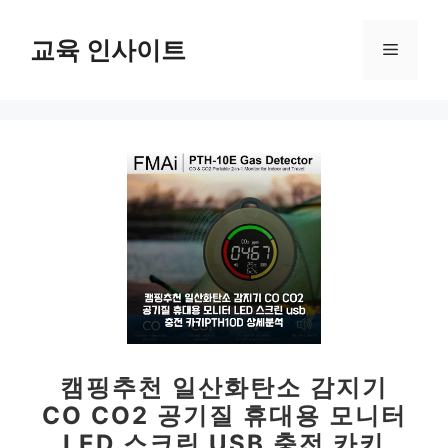
컨
텐
교육 인사이트
메
츠
로
뉴
건
너
뛰
기
캠핑추천 일산화탄소 감지기
CO CO2 공기질 휴대용 모니터
LED 스크린 USB 충전 카키