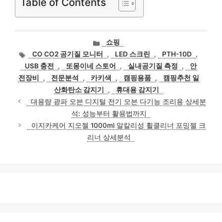
Table of Contents
카
쇼핑
테
태
CO CO2 공기질 모니터
,
LED 스크린
,
PTH-10D
,
고
그
USB 충전
,
또몽이네 스토어
,
실내공기질 측정
,
안
리
전장비
,
전문분석
,
카키색
,
캠핑용품
,
캠핑추천 일
산화탄소 감지기
,
휴대용 감지기
대용량 광파 오븐 디지털 전기 오븐 다기능 조리용 상세분
석: 성능부터 활용법까지
이지카케어 지오젤 1000ml 알칼리성 휠클리너 포밍젤 크
리너 상세분석