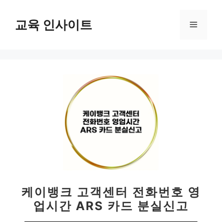
컨
텐
교육 인사이트
메
츠
로
뉴
건
너
뛰
기
케이뱅크 고객센터 전화번호 영
업시간 ARS 카드 분실신고