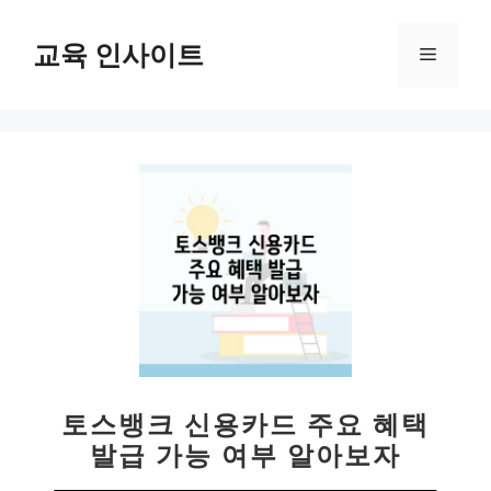
컨
텐
교육 인사이트
메
츠
로
뉴
건
너
뛰
기
토스뱅크 신용카드 주요 혜택
발급 가능 여부 알아보자