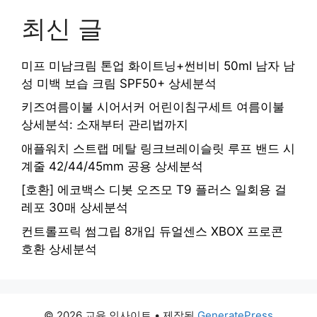
최신 글
미프 미남크림 톤업 화이트닝+썬비비 50ml 남자 남
성 미백 보습 크림 SPF50+ 상세분석
키즈여름이불 시어서커 어린이침구세트 여름이불
상세분석: 소재부터 관리법까지
애플워치 스트랩 메탈 링크브레이슬릿 루프 밴드 시
계줄 42/44/45mm 공용 상세분석
[호환] 에코백스 디봇 오즈모 T9 플러스 일회용 걸
레포 30매 상세분석
컨트롤프릭 썸그립 8개입 듀얼센스 XBOX 프로콘
호환 상세분석
© 2026 교육 인사이트
• 제작됨
GeneratePress