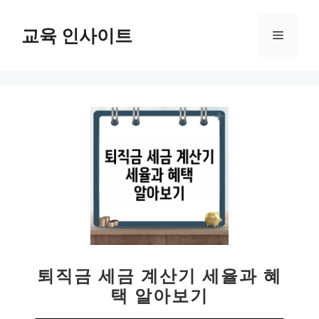
컨
텐
교육 인사이트
메
츠
로
뉴
건
너
뛰
기
퇴직금 세금 계산기 세율과 혜
택 알아보기