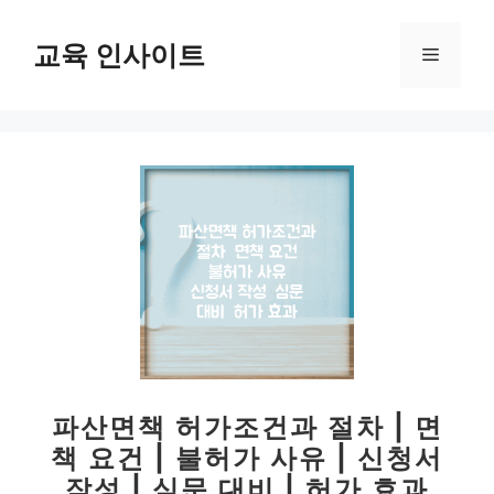
컨
텐
교육 인사이트
메
츠
로
뉴
건
너
뛰
기
파산면책 허가조건과 절차 | 면
책 요건 | 불허가 사유 | 신청서
작성 | 심문 대비 | 허가 효과