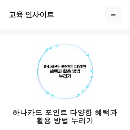
컨
텐
교육 인사이트
메
츠
로
뉴
건
너
뛰
기
하나카드 포인트 다양한 혜택과
활용 방법 누리기