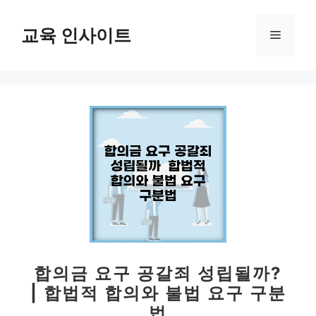
컨
텐
교육 인사이트
메
츠
로
뉴
건
너
뛰
기
합의금 요구 공갈죄 성립될까?
| 합법적 합의와 불법 요구 구분
법