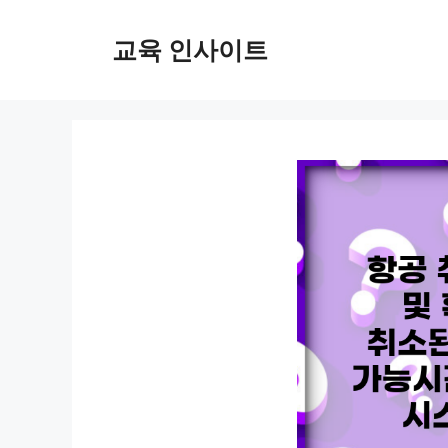
컨
텐
교육 인사이트
츠
로
건
너
뛰
기