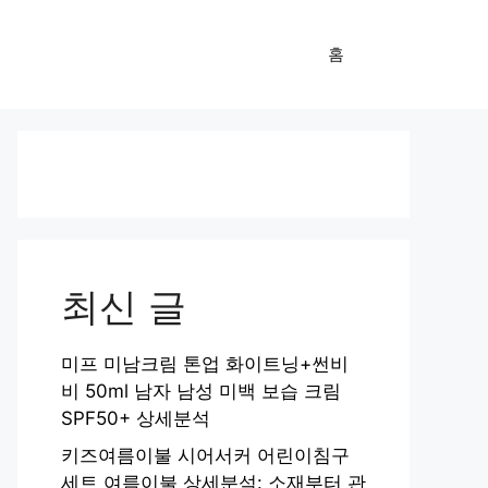
홈
최신 글
미프 미남크림 톤업 화이트닝+썬비
비 50ml 남자 남성 미백 보습 크림
SPF50+ 상세분석
키즈여름이불 시어서커 어린이침구
세트 여름이불 상세분석: 소재부터 관