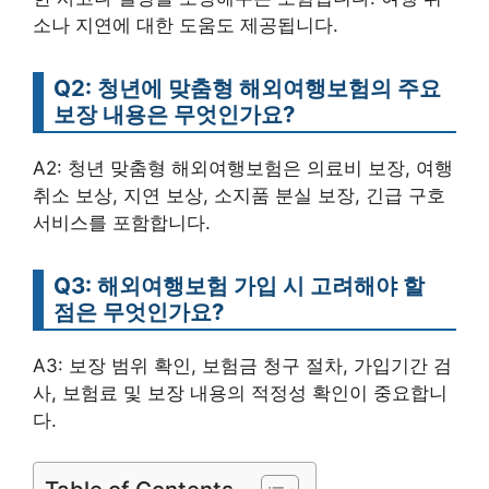
소나 지연에 대한 도움도 제공됩니다.
Q2: 청년에 맞춤형 해외여행보험의 주요
보장 내용은 무엇인가요?
A2: 청년 맞춤형 해외여행보험은 의료비 보장, 여행
취소 보상, 지연 보상, 소지품 분실 보장, 긴급 구호
서비스를 포함합니다.
Q3: 해외여행보험 가입 시 고려해야 할
점은 무엇인가요?
A3: 보장 범위 확인, 보험금 청구 절차, 가입기간 검
사, 보험료 및 보장 내용의 적정성 확인이 중요합니
다.