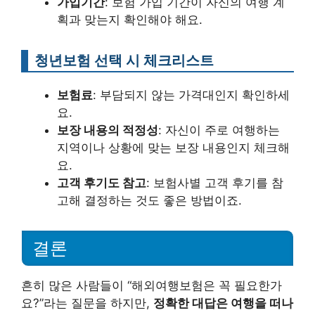
가입기간
: 보험 가입 기간이 자신의 여행 계
획과 맞는지 확인해야 해요.
청년보험 선택 시 체크리스트
보험료
: 부담되지 않는 가격대인지 확인하세
요.
보장 내용의 적정성
: 자신이 주로 여행하는
지역이나 상황에 맞는 보장 내용인지 체크해
요.
고객 후기도 참고
: 보험사별 고객 후기를 참
고해 결정하는 것도 좋은 방법이죠.
결론
흔히 많은 사람들이 “해외여행보험은 꼭 필요한가
요?”라는 질문을 하지만,
정확한 대답은 여행을 떠나