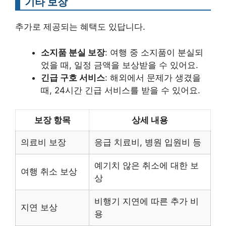
기타 보장
추가로 제공되는 혜택도 있답니다.
소지품 분실 보장
: 여행 중 소지품이 분실되
었을 때, 일정 금액을 보상받을 수 있어요.
긴급 구호 서비스
: 해외에서 문제가 생겼을
때, 24시간 긴급 서비스를 받을 수 있어요.
보장 항목
상세 내용
의료비 보장
응급 치료비, 병원 입원비 등
예기치 않은 취소에 대한 보
여행 취소 보상
상
비행기 지연에 따른 추가 비
지연 보상
용