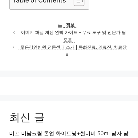
Table of Contents
카
정보
테
이미지 화질 개선 완벽 가이드 – 무료 도구 및 전문가 팁
고
모음
리
좋은강안병원 전문센터 소개 | 특화진료, 의료진, 치료장
비
최신 글
미프 미남크림 톤업 화이트닝+썬비비 50ml 남자 남