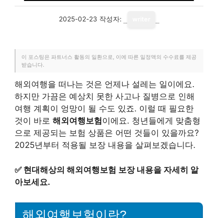
2025-02-23
작성자:
writer
이 포스팅은 파트너스 활동의 일환으로, 이에 따른 일정액의 수수료를 제공
받습니다.
해외여행을 떠나는 것은 언제나 설레는 일이에요.
하지만 가끔은 예상치 못한 사고나 질병으로 인해
여행 계획이 엉망이 될 수도 있죠. 이럴 때 필요한
것이 바로
해외여행보험
이에요. 청년들에게 맞춤형
으로 제공되는 보험 상품은 어떤 것들이 있을까요?
2025년부터 적용될 보장 내용을 살펴보겠습니다.
✅
현대해상의 해외여행보험 보장 내용을 자세히 알
아보세요.
해외여행보험이란?