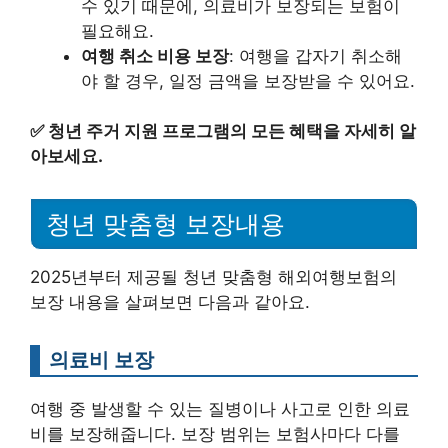
수 있기 때문에, 의료비가 보장되는 보험이
필요해요.
여행 취소 비용 보장
: 여행을 갑자기 취소해
야 할 경우, 일정 금액을 보장받을 수 있어요.
✅
청년 주거 지원 프로그램의 모든 혜택을 자세히 알
아보세요.
청년 맞춤형 보장내용
2025년부터 제공될 청년 맞춤형 해외여행보험의
보장 내용을 살펴보면 다음과 같아요.
의료비 보장
여행 중 발생할 수 있는 질병이나 사고로 인한 의료
비를 보장해줍니다. 보장 범위는 보험사마다 다를