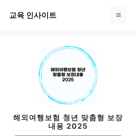
컨
텐
교육 인사이트
메
츠
로
뉴
건
너
뛰
기
해외여행보험 청년 맞춤형 보장
내용 2025