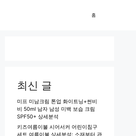
홈
최신 글
미프 미남크림 톤업 화이트닝+썬비
비 50ml 남자 남성 미백 보습 크림
SPF50+ 상세분석
키즈여름이불 시어서커 어린이침구
세트 여름이불 상세분석: 소재부터 관