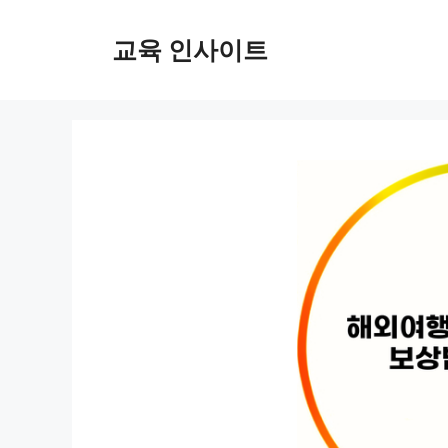
컨
텐
교육 인사이트
츠
로
건
너
뛰
기