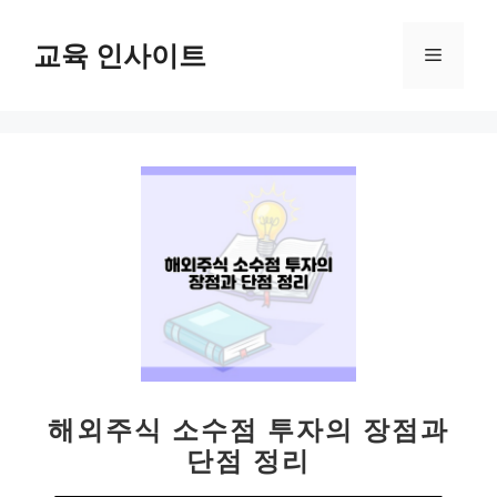
컨
텐
교육 인사이트
메
츠
로
뉴
건
너
뛰
기
해외주식 소수점 투자의 장점과
단점 정리