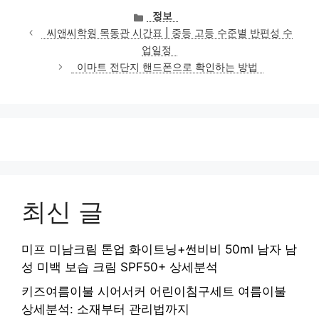
카
정보
테
씨앤씨학원 목동관 시간표 | 중등 고등 수준별 반편성 수
고
업일정
리
이마트 전단지 핸드폰으로 확인하는 방법
최신 글
미프 미남크림 톤업 화이트닝+썬비비 50ml 남자 남
성 미백 보습 크림 SPF50+ 상세분석
키즈여름이불 시어서커 어린이침구세트 여름이불
상세분석: 소재부터 관리법까지