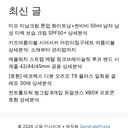
최신 글
미프 미남크림 톤업 화이트닝+썬비비 50ml 남자 남
성 미백 보습 크림 SPF50+ 상세분석
키즈여름이불 시어서커 어린이침구세트 여름이불
상세분석: 소재부터 관리법까지
애플워치 스트랩 메탈 링크브레이슬릿 루프 밴드 시
계줄 42/44/45mm 공용 상세분석
[호환] 에코백스 디봇 오즈모 T9 플러스 일회용 걸
레포 30매 상세분석
컨트롤프릭 썸그립 8개입 듀얼센스 XBOX 프로콘
호환 상세분석
© 2026 교육 인사이트
• 제작됨
GeneratePress