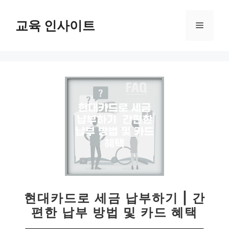
컨
텐
교육 인사이트
메
츠
로
뉴
건
너
뛰
기
현대카드로 세금 납부하기 | 간
편한 납부 방법 및 카드 혜택