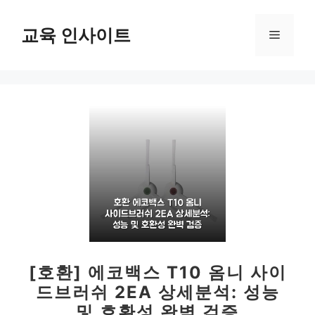
컨
텐
교육 인사이트
메
츠
로
뉴
건
너
뛰
기
[호환] 에코백스 T10 옴니 사이
드브러쉬 2EA 상세분석: 성능
및 호환성 완벽 검증