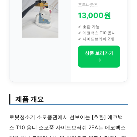
포투나굿즈
13,000원
✔ 호환 가능
✔ 에코백스 T10 옴니
✔ 사이드브러쉬 2개
상품 보러가기
→
제품 개요
로봇청소기 소모품관에서 선보이는 [호환] 에코백
스 T10 옴니 소모품 사이드브러쉬 2EA는 에코백스