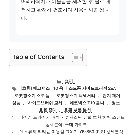
머리카락이나 이물질을 제거한 후 물로 세
척하고 완전히 건조하여 사용하시면 됩니
다.
Table of Contents
카
쇼핑
테
태
[호환] 에코백스 T10 옴니 소모품 사이드브러쉬 2EA
,
고
그
로봇청소기 소모품
,
로봇청소기 액세서리
,
먼지 제거
리
성능
,
사이드브러쉬 교체
,
에코백스 T10 옴니
,
청소
효율 증대
,
호환 부품 분석
다이슨 드라이기 거치대 슈퍼소닉 뉴럴 호환 헤어 스탠드
상세분석: 구매 가이드
예스뷰티 티타늄 미용실 고데기 YB-853 (R,S) 상세분석: