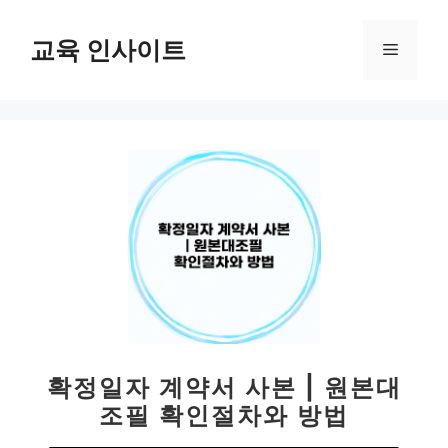
컨
텐
교육 인사이트
메
츠
로
뉴
건
너
뛰
기
확정일자 계약서 사본 | 원본대
조필 확인절차와 방법