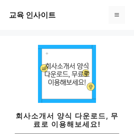
컨
텐
교육 인사이트
메
츠
로
뉴
건
너
뛰
기
회사소개서 양식 다운로드, 무
료로 이용해보세요!