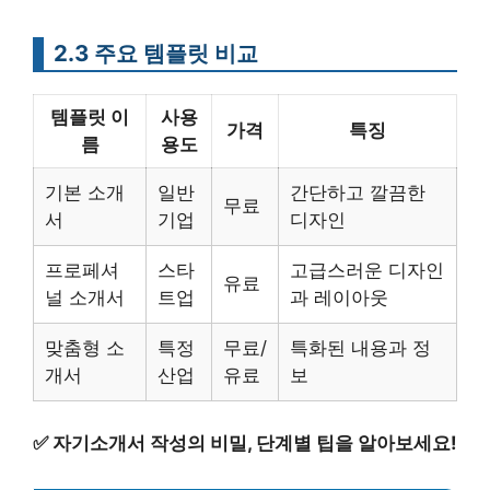
2.3 주요 템플릿 비교
템플릿 이
사용
가격
특징
름
용도
기본 소개
일반
간단하고 깔끔한
무료
서
기업
디자인
프로페셔
스타
고급스러운 디자인
유료
널 소개서
트업
과 레이아웃
맞춤형 소
특정
무료/
특화된 내용과 정
개서
산업
유료
보
✅
자기소개서 작성의 비밀, 단계별 팁을 알아보세요!